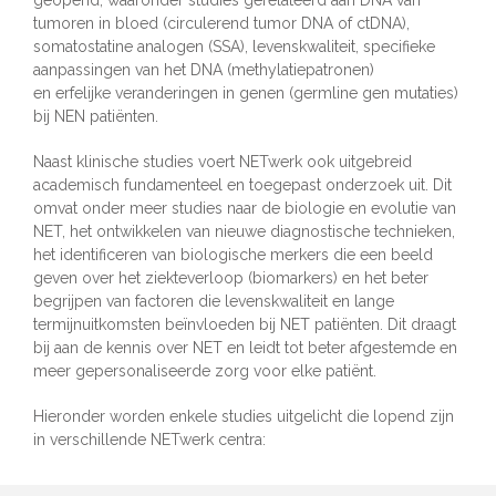
geopend, waaronder studies gerelateerd aan DNA van
tumoren in bloed (circulerend tumor DNA of ctDNA),
somatostatine analogen (SSA), levenskwaliteit, specifieke
aanpassingen van het DNA (methylatiepatronen)
en erfelijke veranderingen in genen (germline gen mutaties)
bij NEN patiënten.
Naast klinische studies voert NETwerk ook uitgebreid
academisch fundamenteel en toegepast onderzoek uit. Dit
omvat onder meer studies naar de biologie en evolutie van
NET, het ontwikkelen van nieuwe diagnostische technieken,
het identificeren van biologische merkers die een beeld
geven over het ziekteverloop (biomarkers) en het beter
begrijpen van factoren die levenskwaliteit en lange
termijnuitkomsten beïnvloeden bij NET patiënten. Dit draagt
bij aan de kennis over NET en leidt tot beter afgestemde en
meer gepersonaliseerde zorg voor elke patiënt.
Hieronder worden enkele studies uitgelicht die lopend zijn
in verschillende NETwerk centra: