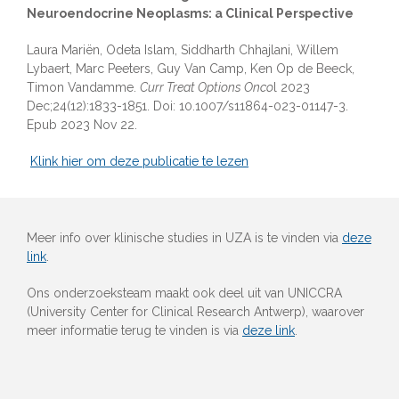
Neuroendocrine Neoplasms: a Clinical Perspective
Laura Mariën, Odeta Islam, Siddharth Chhajlani, Willem
Lybaert, Marc Peeters, Guy Van Camp, Ken Op de Beeck,
Timon Vandamme.
Curr Treat Options Onco
l 2023
Dec;24(12):1833-1851. Doi: 10.1007/s11864-023-01147-3.
Epub 2023 Nov 22.
Klink hier om deze publicatie te lezen
Meer info over klinische studies in UZA is te vinden via
deze
link
.
Ons onderzoeksteam maakt ook deel uit van UNICCRA
(University Center for Clinical Research Antwerp), waarover
meer informatie terug te vinden is via
deze link
.