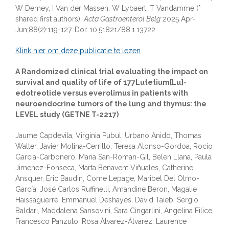
W Demey, I Van der Massen, W Lybaert, T Vandamme (*
shared first authors).
Acta Gastroenterol Belg
2025 Apr-
Jun;88(2):119-127. Doi: 10.51821/88.1.13722.
Klink hier om deze publicatie te lezen
A Randomized clinical trial evaluating the impact on
survival and quality of life of 177Lutetium[Lu]-
edotreotide versus everolimus in patients with
neuroendocrine tumors of the lung and thymus: the
LEVEL study (GETNE T-2217)
Jaume Capdevila, Virginia Pubul, Urbano Anido, Thomas
Walter, Javier Molina-Cerrillo, Teresa Alonso-Gordoa, Rocio
Garcia-Carbonero, Maria San-Roman-Gil, Belen Llana, Paula
Jimenez-Fonseca, Marta Benavent Viñuales, Catherine
Ansquer, Eric Baudin, Come Lepage, Maribel Del Olmo-
García, José Carlos Ruffinelli, Amandine Beron, Magalie
Haissaguerre, Emmanuel Deshayes, David Taïeb, Sergio
Baldari, Maddalena Sansovini, Sara Cingarlini, Angelina Filice,
Francesco Panzuto, Rosa Álvarez-Álvarez, Laurence