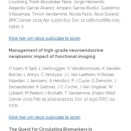
Lousberg, Frank Aboubakar Nana, Jorge Hernando,
Alejando García-Álvarez, Amparo García-Burillo, Guillermo
Villacampa, Timon Vandamme, Nicola Fazio, Alice Durand.
BMC Cancer
2025 Apr 4;25(1):613. Doi: 10.1186/s12885-025-
13941-3.
Klink hier om deze publicatie te lezen
Management of high-grade neuroendocrine
neoplasms: impact of functional imaging
O Islam, K Sarti, L Verbruggen, V Vandersmissen, K Vanden
Bulcke, L Annys, C Verslype, J L Van Laethem, H Rezaei
Kalantari, J Janssens, A Hendlisz, P J Cuyle, G Demolin, J
Decaestecker, K Geboes, J C Coche, J Van Ongeval, W
Lybaert, M Peeters, I Borbath, T Vandamme.
Endocr Relat
Cancer
2025 Feb 19;32(4):e240231. Doi: 10.1530/ERC-24-
0231.
Klink hier om deze publicatie te lezen
The Quest for Circulating Biomarkers in