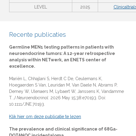
LEVEL
2025
Clinicaltri
Recente publicaties
Germline MEN1 testing patterns in patients with
neuroendocrine tumors: A 12-year retrospective
analysis within NETwerk, an ENETS center of
excellence.
Mariën L, Chhajlani S, Herdt C De, Ceulemans K,
Hoegaerden S Van, Leuridan M, Van Daele N, Abrams P,
Demey W, Ulenaers M, Lybaert W, Janssens K, Vandamme
T.
J Neuroendocrinol.
2026 May 15;38:e70193. Doi:
10.1111/JNE.70193.
Klik hier om deze publicatie te lezen
The prevalence and clinical significance of 68Ga-
DOTANOC incidentaloma