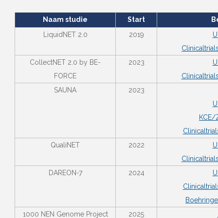
Naam studie
Start
B
LiquidNET 2.0
2019
U
Clinicaltri
CollectNET 2.0 by BE-
2023
U
FORCE
Clinicaltri
SAUNA
2023
U
KCE/
Clinicaltri
QualiNET
2022
U
Clinicaltri
DAREON-7
2024
U
Clinicaltri
Boehringe
1000 NEN Genome Project
2025