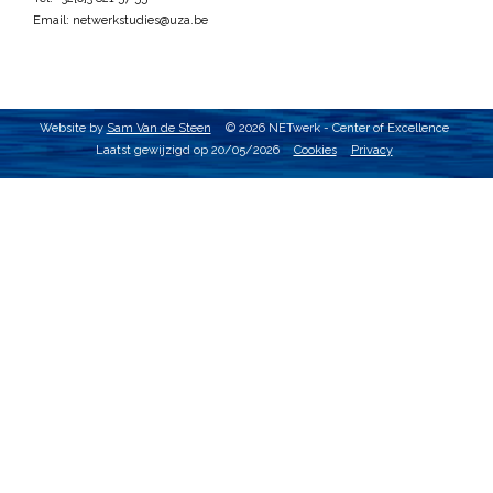
Email:
netwerkstudies@uza.be
Website by
Sam Van de Steen
© 2026 NETwerk - Center of Excellence
Laatst gewijzigd op 20/05/2026
Cookies
Privacy