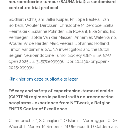
neuroendocrine tumour (SAUNA trial): a randomised
controlled trial protocol
Siddharth Chhajlani, Jelka Kuiper, Philippe Beutels, Ivan
Borbath, Wouter Dercksen, Christophe M Deroose, Stella
Heemskerk, Suzanne Polinder, Ella Roelant, Elke Smits, Iris
Verhaegen, Isolde Van der Massen, Annemiek Walenkamp,
Wouter W de Herder, Marc Peeters, Johannes Hofland,
Timon Vandamme; SAUNA investigators and the Dutch
Belgian Neuroendocrine Tumor Society (DBNETS).
BMJ
Open
2025 Jul 3;15(7):e099996. Doi: 10.1136/bmjopen-
2025-099996.
Klink hier om deze publicatie te lezen
Efficacy and safety of capecitabine-temozolomide
(CAPTEM) regimen in patients with neuroendocrine
neoplasms - experience from NETwerk, a Belgian
ENETS Center of Excellence
C Lambrechts *, S Chhajlani *, O Islam, L Verbruggen, C De
Weerdt, L Mariën, M Simoens, M Ulenaers 6, D Galdermans,