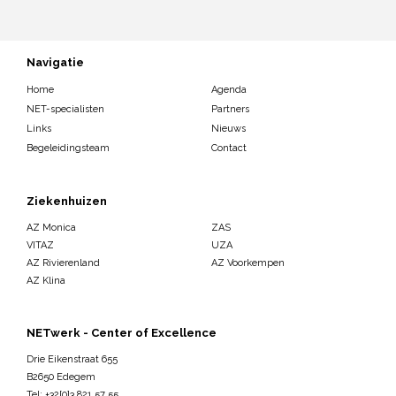
Navigatie
Home
Agenda
NET-specialisten
Partners
Links
Nieuws
Begeleidingsteam
Contact
Ziekenhuizen
AZ Monica
ZAS
VITAZ
UZA
AZ Rivierenland
AZ Voorkempen
AZ Klina
NETwerk - Center of Excellence
Drie Eikenstraat 655
B2650 Edegem
Tel:
+32[0]3 821 57 55