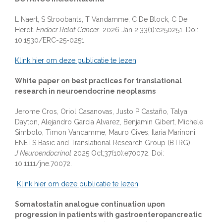
L Naert, S Stroobants, T Vandamme, C De Block, C De
Herdt.
Endocr Relat Cancer
. 2026 Jan 2;33(1):e250251. Doi:
10.1530/ERC-25-0251.
Klink hier om deze publicatie te lezen
White paper on best practices for translational
research in neuroendocrine neoplasms
Jerome Cros, Oriol Casanovas, Justo P Castaño, Talya
Dayton, Alejandro Garcia Alvarez, Benjamin Gibert, Michele
Simbolo, Timon Vandamme, Mauro Cives, Ilaria Marinoni;
ENETS Basic and Translational Research Group (BTRG).
J
Neuroendocrinol
2025 Oct;37(10):e70072. Doi:
10.1111/jne.70072.
Klink hier om deze publicatie te lezen
Somatostatin analogue continuation upon
progression in patients with gastroenteropancreatic